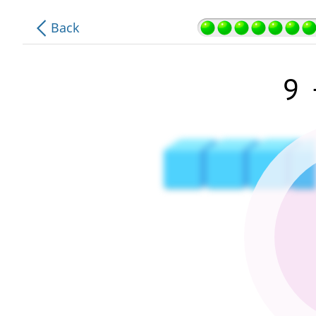
.
.
Back
.
.
.
9
.
.
.
.
.
.
.
.
.
.
.