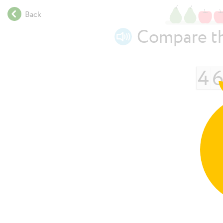
.
Back
.
.
Compare th
.
.
.
4
.
.
.
.
.
.
.
.
.
.