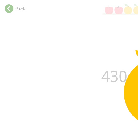
.
Back
.
.
.
.
.
.
.
.
430
.
.
.
.
.
.
.